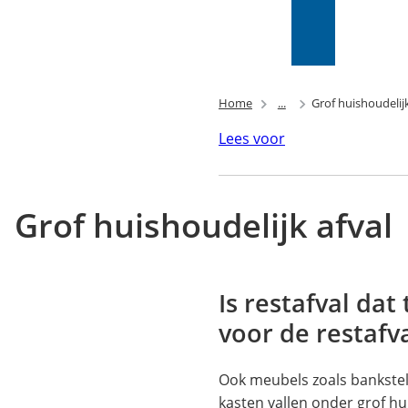
Mijn Wijk
bij
Zoeken
(Verwijst
Duurstede
naar
(PIP)
een
externe
Home
...
Grof huishoudelijk
website)
Lees voor
Grof huishoudelijk afval
Is restafval dat 
voor de restafva
Ook meubels zoals bankstell
kasten vallen onder grof hui