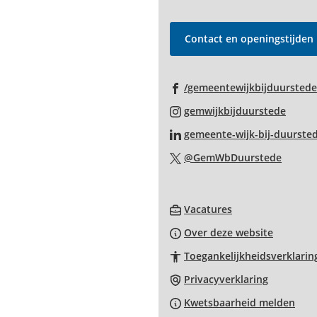
begin
van
de
Contact en openingstijden
paginainhoud
/gemeentewijkbijduurstede
(Verwi
gemwijkbijduurstede
naar
gemeente-wijk-bij-duurste
een
(Verwi
@GemWbDuurstede
exter
naar
websi
een
(Verwijst
extern
Vacatures
naar
websit
Over deze website
een
Toegankelijkheidsverklarin
externe
website)
Privacyverklaring
Kwetsbaarheid melden