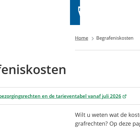
Home
Begrafeniskosten
feniskosten
(Verwijs
bezorgingsrechten en de tarieventabel vanaf juli 2026
naar
een
Wilt u weten wat de kost
externe
grafrechten? Op deze pag
website)