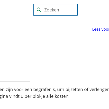
Mijn Wijk
bij
(Verwijst
Zoeken
Duurstede
naar
(PIP)
een
Lees voo
externe
website)
t
en zijn voor een begrafenis, urn bijzetten of verlenge
ina vindt u per blokje alle kosten: