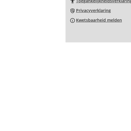
Toegankelijkheidsverklarin
externe
website)
Privacyverklaring
Kwetsbaarheid melden