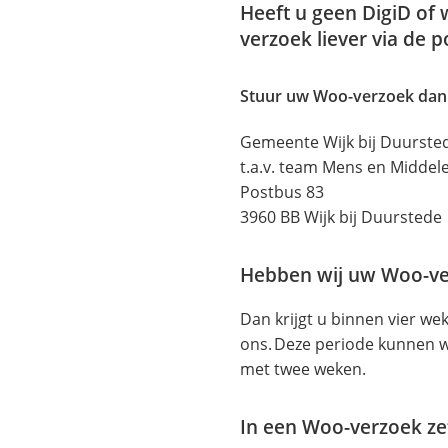
Heeft u geen DigiD of 
externe
verzoek liever via de p
website)
Stuur uw Woo-verzoek dan
Gemeente Wijk bij Duurste
t.a.v. team Mens en Middel
Postbus 83
3960 BB Wijk bij Duurstede
Hebben wij uw Woo-ve
Dan krijgt u binnen vier we
ons. Deze periode kunnen w
met twee weken.
In een Woo-verzoek ze