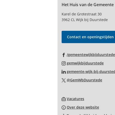
Het Huis van de Gemeente
boven
naar
Karel de Grotestraat 30
het
3962 CL Wijk bij Duurstede
begin
van
de
Contact en openingstijden
paginainhoud
/gemeentewijkbijduurstede
(Verwi
gemwijkbijduurstede
naar
gemeente-wijk-bij-duurste
een
(Verwi
@GemWbDuurstede
exter
naar
websi
een
(Verwijst
extern
Vacatures
naar
websit
Over deze website
een