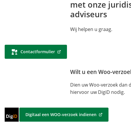
met onze juridi
adviseurs
Wij helpen u graag.
Contactformulier
(Verwijst
naar
een
Wilt u een Woo-verzo
externe
website)
Dien uw Woo-verzoek dan dig
hiervoor uw DigiD nodig.
Inloggen
Digitaal een WOO-verzoek indienen
(Verwijst
met
naar
DigiD
een