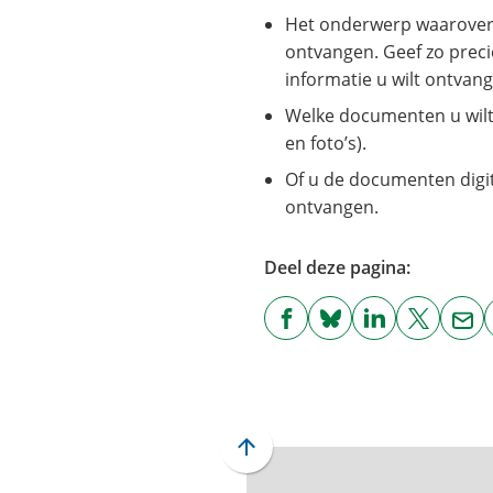
Het onderwerp waarover 
ontvangen. Geef zo preci
informatie u wilt ontvan
Welke documenten u wilt 
en foto’s).
Of u de documenten digita
ontvangen.
Deel deze pagina:
(Verwijst
(Verwijst
(Verwijst
(Verwijst
(Ver
naar
naar
naar
naar
naa
een
een
een
een
een
externe
externe
externe
externe
e-
website)
website)
website)
website)
mai
Scroll
naar