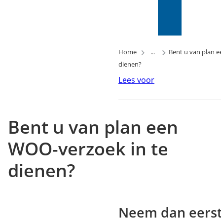
Mijn Wijk
bij
Zoeken
(Verwijst
Duurstede
naar
(PIP)
een
Home
...
Bent u van plan 
externe
dienen?
website)
Lees voor
Bent u van plan een
WOO-verzoek in te
dienen?
Neem dan eerst