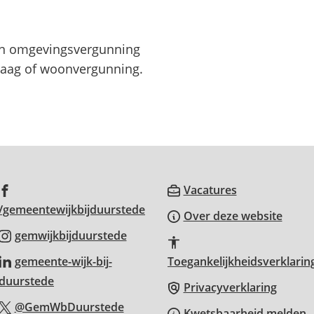
en omgevingsvergunning
aag of woonvergunning.
(Verwijst
Vacatures
(Verwijst
naar
/gemeentewijkbijduurstede
Over deze website
naar
een
(Verwijst
gemwijkbijduurstede
een
externe
naar
gemeente-wijk-bij-
Toegankelijkheidsverklarin
externe
website)
een
(Verwijst
duurstede
website)
Privacyverklaring
externe
naar
(Verwijst
@GemWbDuurstede
website)
Kwetsbaarheid melden