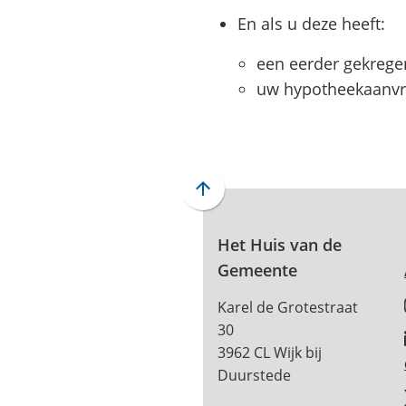
En als u deze heeft:
een eerder gekreg
uw hypotheekaanvr
Scroll
naar
boven
Het Huis van de
naar
Gemeente
het
Karel de Grotestraat
begin
30
van
3962 CL Wijk bij
de
Duurstede
paginainhoud