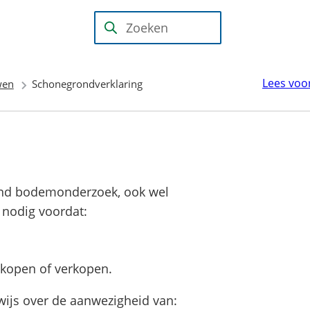
Mijn Wijk
bij
(Verwijst
Zoeken
Duurstede
naar
(PIP)
een
Lees voo
wen
Schonegrondverklaring
externe
website)
end bodemonderzoek, ook wel
 nodig voordat:
 kopen of verkopen.
ewijs over de aanwezigheid van: