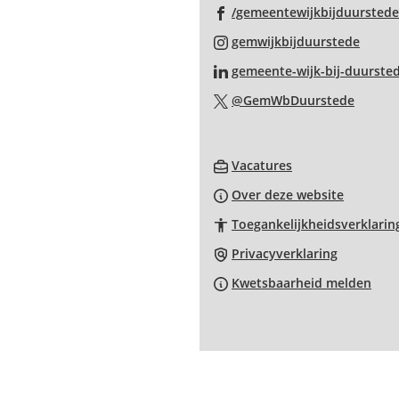
/gemeentewijkbijduurstede
(Verwi
gemwijkbijduurstede
naar
gemeente-wijk-bij-duurste
een
(Verwi
@GemWbDuurstede
exter
naar
websi
een
(Verwijst
extern
Vacatures
naar
websit
Over deze website
een
Toegankelijkheidsverklarin
externe
website)
Privacyverklaring
Kwetsbaarheid melden