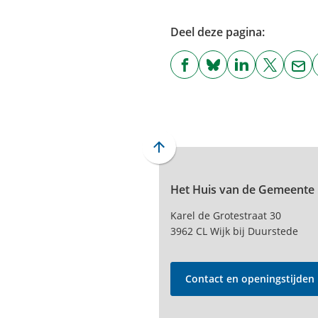
Deel deze pagina:
(Verwijst
(Verwijst
(Verwijst
(Verwijst
(Ver
naar
naar
naar
naar
naa
een
een
een
een
een
externe
externe
externe
externe
e-
website)
website)
website)
website)
mai
Scroll
naar
Het Huis van de Gemeente
boven
naar
Karel de Grotestraat 30
het
3962 CL Wijk bij Duurstede
begin
van
de
Contact en openingstijden
paginainhoud