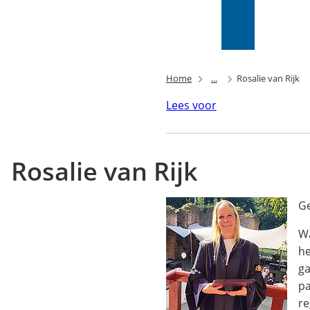
Mijn Wijk
bij
Zoeken
(Verwijst
Duurstede
naar
(PIP)
een
externe
Home
...
Rosalie van Rijk
website)
Lees voor
Rosalie van Rijk
Ge
Wa
he
ga
pa
re