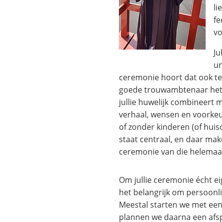
li
fe
vo
Ju
un
ceremonie hoort dat ook te z
goede trouwambtenaar het o
jullie huwelijk combineert m
verhaal, wensen en voorkeu
of zonder kinderen (of huisdi
staat centraal, en daar m
ceremonie van die helemaal b
Om jullie ceremonie écht ei
het belangrijk om persoonli
Meestal starten we met een
plannen we daarna een afsp