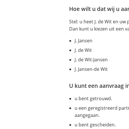
een
Hoe wilt u dat wij u aa
externe
website)
Stel: u heet J. de Wit en uw
Dan kunt u kiezen uit een 
J. Jansen
J. de Wit
J. de Wit-Jansen
J. Jansen-de Wit
U kunt een aanvraag i
u bent getrouwd.
u een geregistreerd par
aangegaan.
u bent gescheiden.