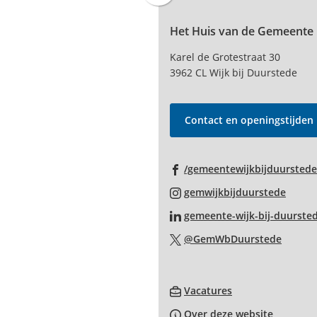
naar
Het Huis van de Gemeente
boven
naar
Karel de Grotestraat 30
het
3962 CL Wijk bij Duurstede
begin
van
de
Contact en openingstijden
paginainhoud
/gemeentewijkbijduurstede
(Verwi
gemwijkbijduurstede
naar
gemeente-wijk-bij-duurste
een
(Verwi
@GemWbDuurstede
exter
naar
websi
een
(Verwijst
extern
Vacatures
naar
websit
Over deze website