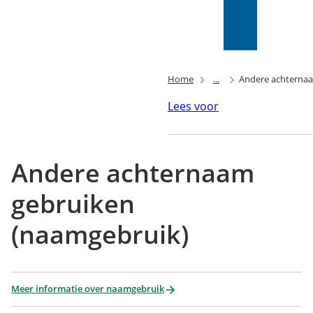
Mijn Wijk
bij
Zoeken
(Verwijst
Duurstede
naar
(PIP)
een
externe
Home
...
Andere achternaa
website)
Lees voor
Andere achternaam
gebruiken
(naamgebruik)
(Verwijst
Meer informatie over naamgebruik
naar