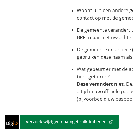
Woont u in een andere 
contact op met de geme
De gemeente verandert 
BRP, maar niet uw achte
De gemeente en andere (
gebruiken deze naam als 
Wat gebeurt er met de 
bent geboren?
Deze verandert niet.
Dez
altijd in uw officiële pap
(bijvoorbeeld uw paspoort
Inloggen
Verzoek wijzigen naamgebruik indienen
(Verwijst
met
naar
DigiD