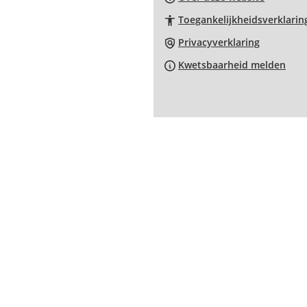
een
Toegankelijkheidsverklarin
externe
website)
Privacyverklaring
Kwetsbaarheid melden