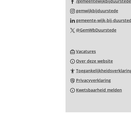
/gemeentewijkbijduurstede
(Verwi
gemwijkbijduurstede
naar
gemeente-wijk-bij-duurste
een
(Verwi
@GemWbDuurstede
exter
naar
websi
een
(Verwijst
extern
Vacatures
naar
websit
Over deze website
een
Toegankelijkheidsverklarin
externe
website)
Privacyverklaring
Kwetsbaarheid melden