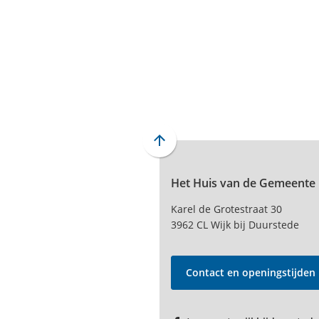
Scroll
naar
Het Huis van de Gemeente
boven
naar
Karel de Grotestraat 30
het
3962 CL Wijk bij Duurstede
begin
van
de
Contact en openingstijden
paginainhoud