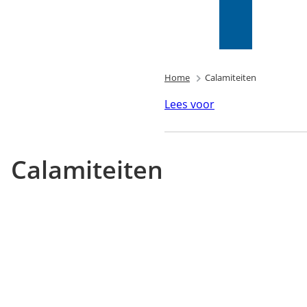
Mijn Wijk
bij
Zoeken
(Verwijst
Duurstede
naar
(PIP)
een
externe
Home
Calamiteiten
website)
Lees voor
Calamiteiten