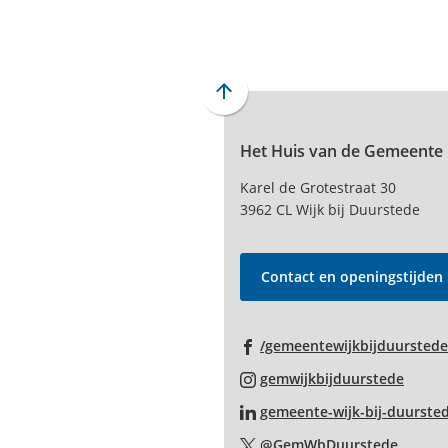
Scroll
naar
Het Huis van de Gemeente
boven
naar
Karel de Grotestraat 30
het
3962 CL Wijk bij Duurstede
begin
van
de
Contact en openingstijden
paginainhoud
/gemeentewijkbijduurstede
(Verwi
gemwijkbijduurstede
naar
gemeente-wijk-bij-duurste
een
(Verwi
@GemWbDuurstede