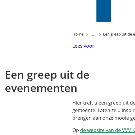
Mijn Wijk
bij
Zoeken
(Verwijst
Duurstede
naar
(PIP)
een
externe
Home
...
Een greep uit de
website)
Lees voor
Een greep uit de
evenementen
Hier treft u een greep uit 
gemeente. Laten ze u inspi
brengen aan onze mooie g
Op
de website van de VVV 