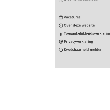
exter
naar
websi
een
(Verwijst
extern
Vacatures
naar
websit
Over deze website
een
Toegankelijkheidsverklarin
externe
website)
Privacyverklaring
Kwetsbaarheid melden