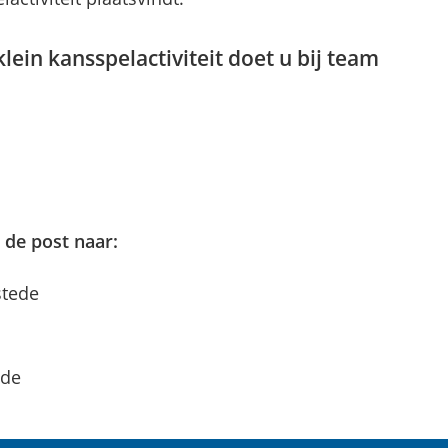
lein kansspelactiviteit doet u bij team
 de post naar:
stede
ede