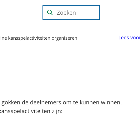
Mijn Wijk
bij
(Verwijst
Zoeken
Duurstede
naar
(PIP)
een
Lees voo
eine kansspelactiviteiten organiseren
externe
website)
eit gokken de deelnemers om te kunnen winnen.
ansspelactiviteiten zijn: