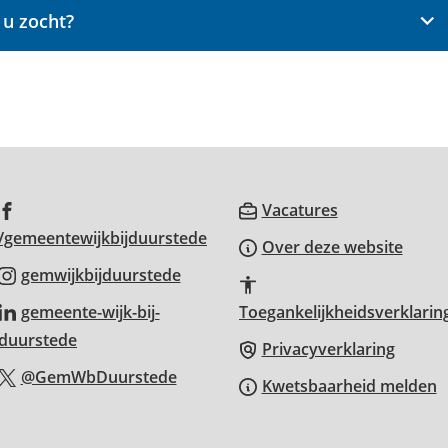
 u zocht?
(Verwijst
Vacatures
(Verwijst
naar
/gemeentewijkbijduurstede
Over deze website
naar
een
(Verwijst
gemwijkbijduurstede
een
externe
naar
gemeente-wijk-bij-
Toegankelijkheidsverklarin
externe
website)
een
(Verwijst
duurstede
website)
Privacyverklaring
externe
naar
(Verwijst
@GemWbDuurstede
website)
Kwetsbaarheid melden
een
naar
externe
een