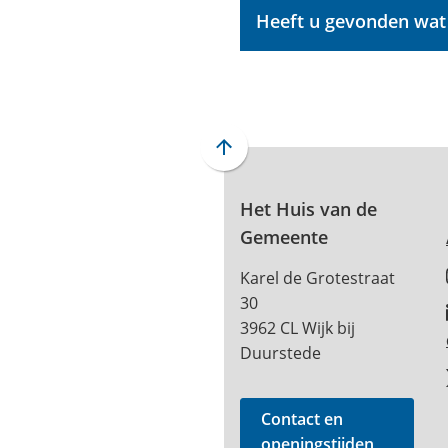
Heeft u gevonden wat
Scroll
naar
boven
Het Huis van de
naar
Gemeente
het
Karel de Grotestraat
begin
30
van
3962 CL Wijk bij
de
Duurstede
paginainhoud
Contact en
openingstijden