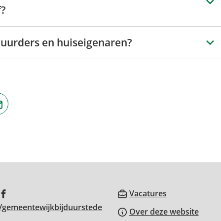
f?
 huurders en huiseigenaren?
jst
(Verwijst
naar
een
ne
e-
te)
mailadres)
(Verwijst
Vacatures
(Verwijst
naar
/gemeentewijkbijduurstede
Over deze website
naar
een