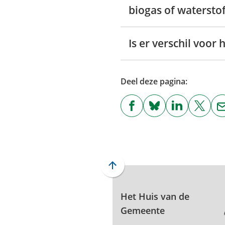
biogas of watersto
Is er verschil voor
Deel deze pagina:
(Verwijst
(Verwijst
(Verwijst
(Verwi
naar
naar
naar
naar
een
een
een
een
externe
externe
externe
exter
website)
website)
website)
websi
Scroll
naar
boven
Het Huis van de
naar
Gemeente
het