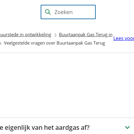
Mijn Wijk
bij
(Verwijst
Zoeken
Duurstede
naar
(PIP)
een
uurstede in ontwikkeling
Buurtaanpak Gas Terug in
externe
Lees voo
Veelgestelde vragen over Buurtaanpak Gas Terug
website)
eigenlijk van het aardgas af?