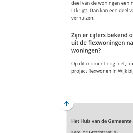
deel van de woningen een n
III krijgt. Dan kan een dee
verhuizen.
Zijn er cijfers bekend
uit de flexwoningen n
woningen?
Op dit moment nog niet, om
project flexwonen in Wijk bi
Scroll
naar
Het Huis van de Gemeente
boven
naar
Karel de Grotestraat 30