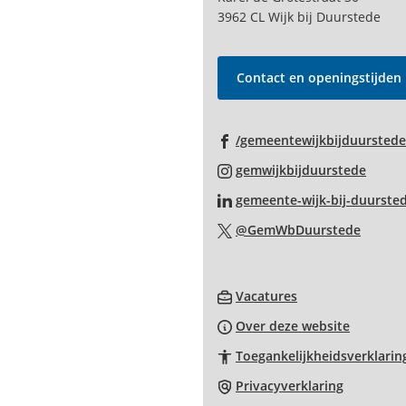
het
3962 CL Wijk bij Duurstede
begin
van
de
Contact en openingstijden
paginainhoud
/gemeentewijkbijduurstede
(Verwi
gemwijkbijduurstede
naar
gemeente-wijk-bij-duurste
een
(Verwi
@GemWbDuurstede
exter
naar
websi
een
(Verwijst
extern
Vacatures
naar
websit
Over deze website
een
Toegankelijkheidsverklarin
externe
website)
Privacyverklaring