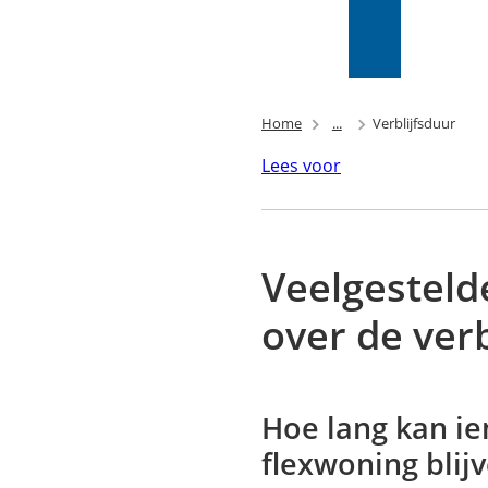
Mijn Wijk
bij
Zoeken
(Verwijst
Duurstede
naar
(PIP)
een
externe
Home
...
Verblijfsduur
website)
Lees voor
Veelgesteld
over de verb
Hoe lang kan i
flexwoning bli