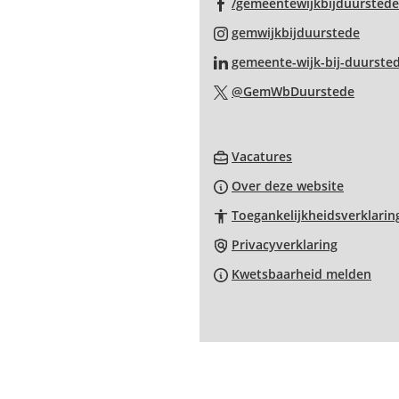
/gemeentewijkbijduurstede
(Verwi
gemwijkbijduurstede
naar
gemeente-wijk-bij-duurste
een
(Verwi
@GemWbDuurstede
exter
naar
websi
een
(Verwijst
extern
Vacatures
naar
websit
Over deze website
een
Toegankelijkheidsverklarin
externe
website)
Privacyverklaring
Kwetsbaarheid melden