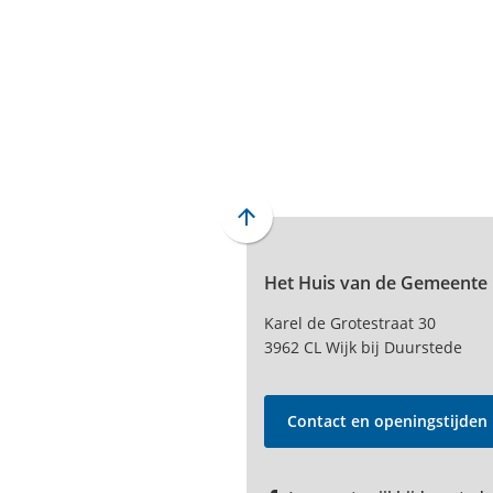
Scroll
naar
Het Huis van de Gemeente
boven
naar
Karel de Grotestraat 30
het
3962 CL Wijk bij Duurstede
begin
van
de
Contact en openingstijden
paginainhoud