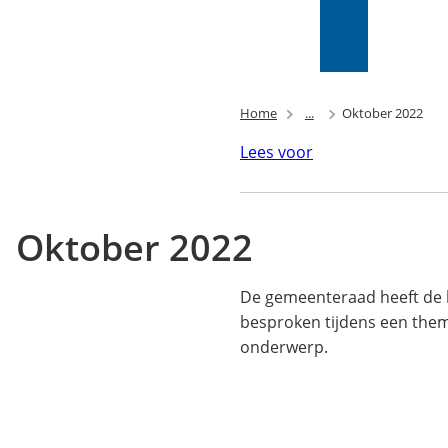
Mijn Wijk
bij
Zoeken
(Verwijst
Duurstede
naar
(PIP)
een
externe
Home
...
Oktober 2022
website)
Lees voor
Oktober 2022
De gemeenteraad heeft de b
besproken tijdens een them
onderwerp.