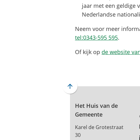
jaar met een geldige 
Nederlandse nationali
Neem voor meer informat
(Verwijst
tel:0343-595 595
.
naar
Of kijk op
de website van
een
telefoo
Scroll
naar
boven
Het Huis van de
naar
Gemeente
het
Karel de Grotestraat
begin
30
van