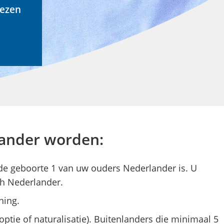
w
iezen
o
r
d
e
n
ander worden:
 de geboorte 1 van uw ouders Nederlander is. U
h Nederlander.
ning.
optie of naturalisatie). Buitenlanders die minimaal 5