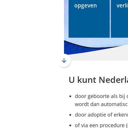
opgeven
verl
Scroll
naar
U kunt Nederl
beneden
naar
het
door geboorte als bij
begin
wordt dan automatisc
van
de
door adoptie of erken
paginainhoud
of via een procedure (