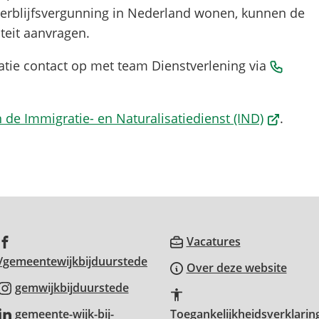
verblijfsvergunning in Nederland wonen, kunnen de
teit aanvragen.
ie contact op met team Dienstverlening via
(Verwijst
 de Immigratie- en Naturalisatiedienst (IND)
.
naar
nnummer)
een
externe
website)
(Verwijst
Vacatures
(Verwijst
naar
/gemeentewijkbijduurstede
Over deze website
naar
een
(Verwijst
gemwijkbijduurstede
een
externe
naar
gemeente-wijk-bij-
Toegankelijkheidsverklarin