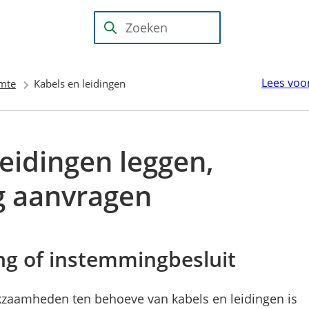
Mijn Wijk
bij
(Verwijst
Zoeken
Duurstede
naar
(PIP)
een
Lees voo
mte
Kabels en leidingen
externe
website)
leidingen leggen,
g aanvragen
g of instemmingbesluit
rkzaamheden ten behoeve van kabels en leidingen is