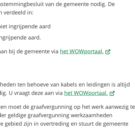
instemmingbesluit van de gemeente nodig. De
 verdeeld in:
et ingrijpende aard
grijpende aard.
(Verwijst
aan bij de gemeente via
het WOWportaal.
naar
een
externe
eden ten behoeve van kabels en leidingen is altijd
website)
(Verwijst
ig. U vraagt deze aan via
het WOWportaal.
naar
en moet de graafvergunning op het werk aanwezig te
een
nder geldige graafvergunning werkzaamheden
externe
e gebied zijn in overtreding en stuurt de gemeente
website)