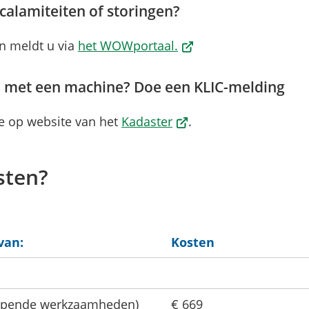
calamiteiten of storingen?
(Verwijst
en meldt u via
het WOWportaal.
naar
een
en met een machine? Doe een KLIC-melding
externe
(Verwijst
ie op website van het
Kadaster
.
website)
naar
een
sten?
externe
website)
van:
Kosten
grijpende werkzaamheden)
€ 669