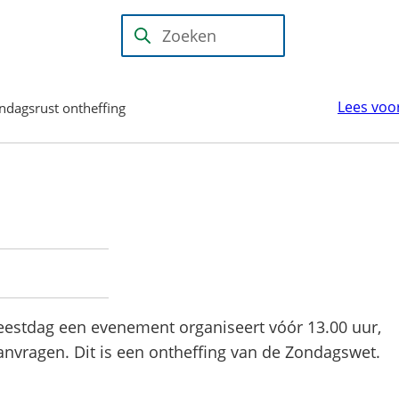
Mijn Wijk
bij
(Verwijst
Zoeken
Duurstede
naar
(PIP)
een
Lees voo
ndagsrust ontheffing
externe
website)
feestdag een evenement organiseert vóór 13.00 uur,
anvragen. Dit is een ontheffing van de Zondagswet.