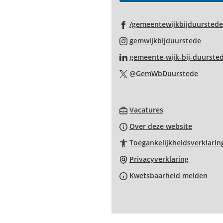
paginainhoud
/gemeentewijkbijduurstede
(Verwi
gemwijkbijduurstede
naar
gemeente-wijk-bij-duurste
een
(Verwi
@GemWbDuurstede
exter
naar
websi
een
(Verwijst
extern
Vacatures
naar
websit
Over deze website
een
Toegankelijkheidsverklarin
externe
website)
Privacyverklaring
Kwetsbaarheid melden