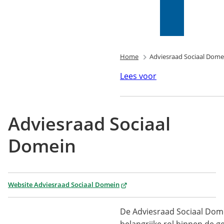
Mijn Wijk
bij
Zoeken
(Verwijst
Duurstede
naar
(PIP)
een
externe
Home
Adviesraad Sociaal Dome
website)
Lees voor
Adviesraad Sociaal
Domein
(Verwijst
Website Adviesraad Sociaal Domein
naar
een
De Adviesraad Sociaal Dome
externe
belangrijke rol binnen de g