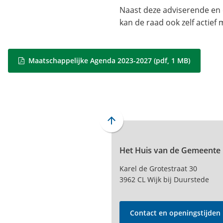
Naast deze adviserende en 
kan de raad ook zelf actief
Maatschappelijke Agenda 2023-2027
(pdf
, 1 MB
)
Scroll
naar
Het Huis van de Gemeente
boven
naar
Karel de Grotestraat 30
het
3962 CL Wijk bij Duurstede
begin
van
de
Contact en openingstijden