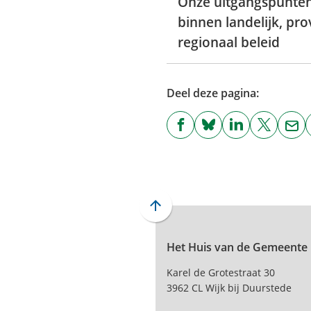
Onze uitgangspunte
binnen landelijk, pro
regionaal beleid
Deel deze pagina:
(Verwijst
(Verwijst
(Verwijst
(Verwijst
(Ver
naar
naar
naar
naar
naa
een
een
een
een
een
externe
externe
externe
externe
e-
website)
website)
website)
website)
mai
Scroll
naar
Het Huis van de Gemeente
boven
naar
Karel de Grotestraat 30
het
3962 CL Wijk bij Duurstede
begin