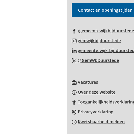
van
de
Contact en openingstijden
paginainhoud
/gemeentewijkbijduurstede
(Verwi
gemwijkbijduurstede
naar
gemeente-wijk-bij-duurste
een
(Verwi
@GemWbDuurstede
exter
naar
websi
een
(Verwijst
extern
Vacatures
naar
websit
Over deze website
een
Toegankelijkheidsverklarin
externe
website)
Privacyverklaring
Kwetsbaarheid melden