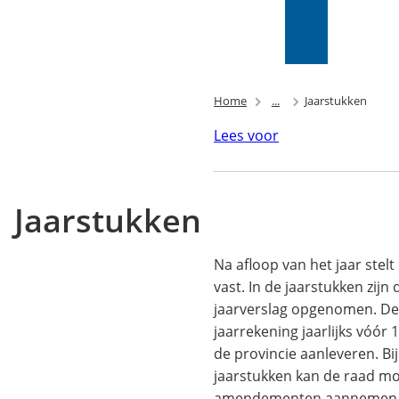
Mijn Wijk
bij
Zoeken
(Verwijst
Duurstede
naar
(PIP)
een
externe
Home
...
Jaarstukken
website)
Lees voor
Jaarstukken
Na afloop van het jaar stel
vast. In de jaarstukken zijn
jaarverslag opgenomen. De
jaarrekening jaarlijks vóór 1
de provincie aanleveren. Bi
jaarstukken kan de raad mo
amendementen aannemen