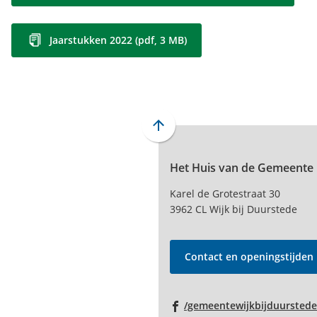
Jaarstukken 2022
(pdf
, 3 MB
)
Scroll
naar
Het Huis van de Gemeente
boven
naar
Karel de Grotestraat 30
het
3962 CL Wijk bij Duurstede
begin
van
de
Contact en openingstijden
paginainhoud
/gemeentewijkbijduurstede