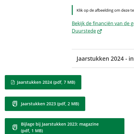
Klik op de afbeelding om deze t
Bekijk de financiën van de 
(Verwijst
Duurstede
naar
een
externe
Jaarstukken 2024 - i
website)
Jaarstukken 2024
(pdf
, 7 MB
)
Jaarstukken 2023
(pdf
, 2 MB
)
Bijlage bij Jaarstukken 2023: magazine
(pdf
, 1 MB
)