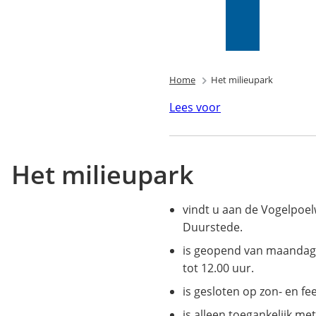
Mijn Wijk
bij
Zoeken
(Verwijst
Duurstede
naar
(PIP)
een
externe
Home
Het milieupark
website)
Lees voor
Het milieupark
vindt u aan de Vogelpoelw
Duurstede.
is geopend van maandag 
tot 12.00 uur.
is gesloten op zon- en fe
is alleen toegankelijk me