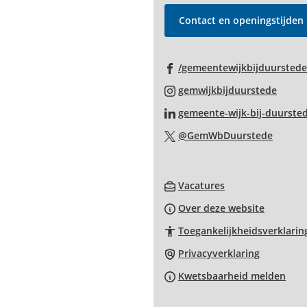
van
de
Contact en openingstijden
paginainhoud
/gemeentewijkbijduurstede
(Verwi
gemwijkbijduurstede
naar
gemeente-wijk-bij-duurste
een
(Verwi
@GemWbDuurstede
exter
naar
websi
een
(Verwijst
extern
Vacatures
naar
websit
Over deze website
een
Toegankelijkheidsverklarin
externe
website)
Privacyverklaring
Kwetsbaarheid melden