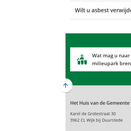
Wilt u asbest verwij
Wat mag u naar
milieupark bre
Scroll
naar
Het Huis van de Gemeente
boven
naar
Karel de Grotestraat 30
het
3962 CL Wijk bij Duurstede
begin