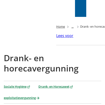
Mijn Wijk
bij
Zoeken
(Verwijst
Duurstede
naar
(PIP)
een
externe
Home
...
Drank- en horeca
website)
Lees voor
Drank- en
horecavergunning
(Verwijst
(Verwijst
Sociale Hygiëne
Drank- en Horecawet
naar
naar
een
een
exploitatievergunning
externe
externe