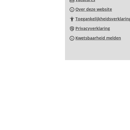
naar
websit
Over deze website
een
Toegankelijkheidsverklarin
externe
website)
Privacyverklaring
Kwetsbaarheid melden