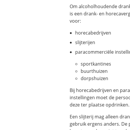
website)
website)
Om alcoholhoudende dran
is een drank- en horecaverg
voor:
horecabedrijven
slijterijen
paracommerciële instelli
sportkantines
buurthuizen
dorpshuizen
Bij horecabedrijven en pa
instellingen moet de perso
deze ter plaatse opdrinken.
Een slijterij mag alleen dr
gebruik ergens anders. De 