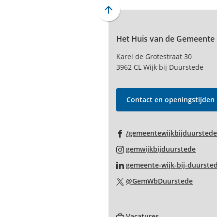
Scroll
naar
Het Huis van de Gemeente
boven
naar
Karel de Grotestraat 30
het
3962 CL Wijk bij Duurstede
begin
van
de
Contact en openingstijden
paginainhoud
/gemeentewijkbijduurstede
(Verwi
gemwijkbijduurstede
naar
gemeente-wijk-bij-duurste
een
(Verwi
@GemWbDuurstede
exter
naar
websi
een
(Verwijst
extern
Vacatures