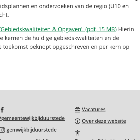
eidsplannen en onderzoeken van de regio (U10 en
cht.
ne
Gebiedskwaliteiten & Opgaven’.
(pdf
, 15 MB
)
Hierin
te)
se kernen de huidige gebiedskwaliteiten en de
 toekomst beknopt opgeschreven en per kern op
(Verwijst
Vacatures
(Verwijst
naar
/gemeentewijkbijduurstede
Over deze website
naar
een
(Verwijst
gemwijkbijduurstede
een
externe
naar