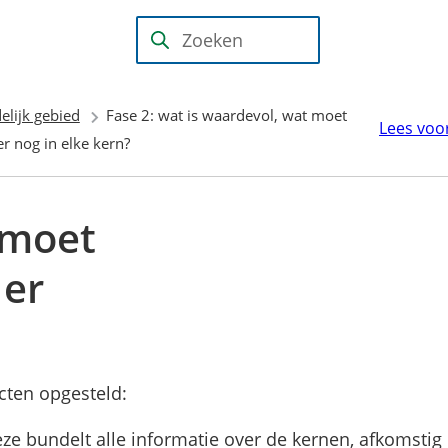
Mijn Wijk
bij
(Verwijst
Zoeken
Duurstede
naar
(PIP)
een
elijk gebied
Fase 2: wat is waardevol, wat moet
externe
Lees voo
r nog in elke kern?
website)
 moet
 er
ucten opgesteld:
jst
ze bundelt alle informatie over de kernen, afkomstig