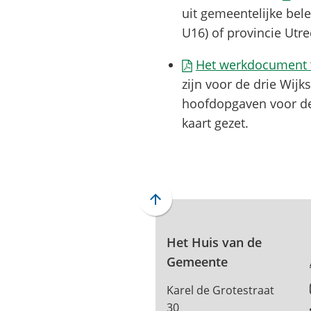
naar
uit gemeentelijke bel
een
U16) of provincie Utre
exter
Het werkdocument ‘
websi
zijn voor de drie Wijk
hoofdopgaven voor de
kaart gezet.
Scroll
naar
boven
Het Huis van de
naar
Gemeente
het
Karel de Grotestraat
begin
30
van