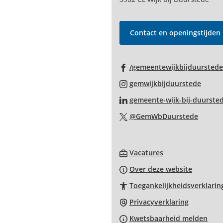
begin
van
de
Contact en openingstijden
paginainhoud
/gemeentewijkbijduurstede
(Verwi
gemwijkbijduurstede
naar
gemeente-wijk-bij-duurste
een
(Verwi
@GemWbDuurstede
exter
naar
websi
een
(Verwijst
extern
Vacatures
naar
websit
Over deze website
een
Toegankelijkheidsverklarin
externe
website)
Privacyverklaring
Kwetsbaarheid melden