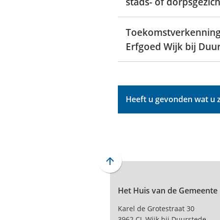
stads- of dorpsgezich
Toekomstverkenning 
Erfgoed Wijk bij Duu
Heeft u gevonden wat u 
Scroll
naar
Het Huis van de Gemeente
boven
naar
Karel de Grotestraat 30
het
3962 CL Wijk bij Duurstede