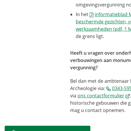
omgevingsvergunning no
In het
informatieblad
beschermde gezichten, v
werkzaamheden
(pdf
, 1 
de grens ligt.
Heeft u vragen over onderh
verbouwingen aan monume
vergunning?
Bel dan met de ambtenaar
Archeologie via:
0343-59
(Ve
via
ons contactformulier
na
historische gebouwen die 
ee
mag u contact opnemen.
ex
web