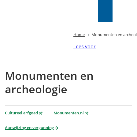
Mijn Wijk
bij
Zoeken
(Verwijst
Duurstede
naar
(PIP)
een
externe
Home
Monumenten en archeol
website)
Lees voor
Monumenten en
archeologie
(Verwijst
(Verwijst
Cultureel erfgoed
Monumenten.nl
naar
naar
een
een
Aanwijzing en vergunning
externe
externe