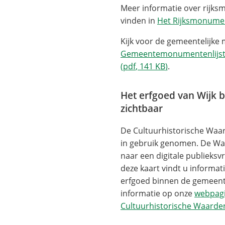
Meer informatie over rijks
vinden in
Het Rijksmonumen
Kijk voor de gemeentelijk
Gemeentemonumentenlijst 
(pdf
, 141 KB
)
.
Het erfgoed van Wijk b
zichtbaar
De Cultuurhistorische Waar
in gebruik genomen. De Wa
naar een digitale publieksvr
deze kaart vindt u informat
erfgoed binnen de gemeente
informatie op onze
webpagi
Cultuurhistorische Waarde