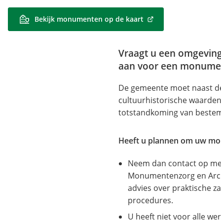
Bekijk monumenten op de kaart
(Verwijst
naar
een
Vraagt u een omgevin
externe
aan voor een monume
website)
De gemeente moet naast de
cultuurhistorische waarden
totstandkoming van beste
Heeft u plannen om uw m
Neem dan contact op me
Monumentenzorg en Arch
advies over praktische z
procedures.
U heeft niet voor alle 