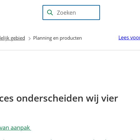
Mijn Wijk
bij
(Verwijst
Zoeken
Duurstede
naar
(PIP)
een
Lees voo
elijk gebied
Planning en producten
externe
website)
ces onderscheiden wij vier
n van aanpak