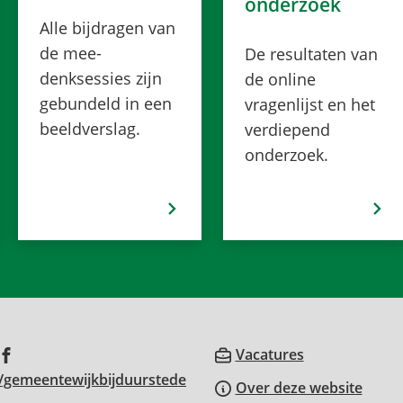
onderzoek
Alle bijdragen van
de mee-
De resultaten van
denksessies zijn
de online
gebundeld in een
vragenlijst en het
beeldverslag.
verdiepend
onderzoek.
(Verwijst
Vacatures
(Verwijst
naar
/gemeentewijkbijduurstede
Over deze website