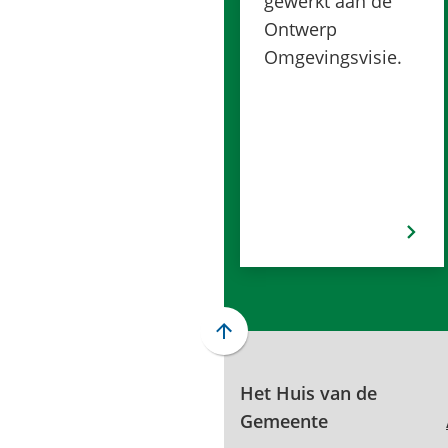
gewerkt aan de
Ontwerp
Omgevingsvisie.
Scroll
naar
boven
Het Huis van de
naar
Gemeente
het